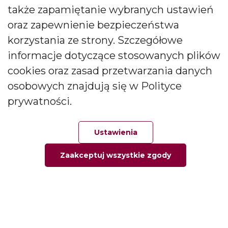
także zapamiętanie wybranych ustawień
CANDLES Małgorzata i Janusz Bryłkowscy Sp. Jawna na
podany przeze mnie adres e-mail. Zgoda ta może być
oraz zapewnienie bezpieczeństwa
wycofana w każdej chwili.
korzystania ze strony. Szczegółowe
informacje dotyczące stosowanych plików
cookies oraz zasad przetwarzania danych
osobowych znajdują się w Polityce
prywatności.
Polski producent świec zapachowych
Od kilkudziesięciu lat tworzymy świece, które zachwycają
Ustawienia
pokolenia. Jesteśmy liderem produkcji świec ozdobnych i
zapachowych oraz dyfuzorów.
Zaakceptuj wszystkie zgody
Główna
Ulubione
Zamówienie
Twoje konto
Social media