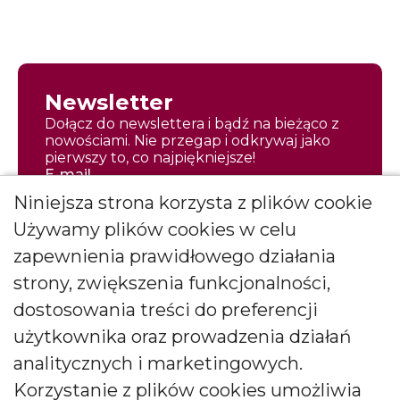
Newsletter
Dołącz do newslettera i bądź na bieżąco z
nowościami. Nie przegap i odkrywaj jako
pierwszy to, co najpiękniejsze!
E-mail
Niniejsza strona korzysta z plików cookie
Używamy plików cookies w celu
zapewnienia prawidłowego działania
strony, zwiększenia funkcjonalności,
Zapisz się
dostosowania treści do preferencji
Wyrażam zgodę na otrzymywanie
użytkownika oraz prowadzenia działań
*
newslettera
więcej
analitycznych i marketingowych.
Wyrażam zgodę na otrzymywanie drogą elektroniczną
Korzystanie z plików cookies umożliwia
informacji marketingowych (newslettera) od BARTEK