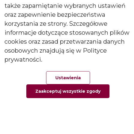
także zapamiętanie wybranych ustawień
CANDLES Małgorzata i Janusz Bryłkowscy Sp. Jawna na
podany przeze mnie adres e-mail. Zgoda ta może być
oraz zapewnienie bezpieczeństwa
wycofana w każdej chwili.
korzystania ze strony. Szczegółowe
informacje dotyczące stosowanych plików
cookies oraz zasad przetwarzania danych
osobowych znajdują się w Polityce
prywatności.
Polski producent świec zapachowych
Od kilkudziesięciu lat tworzymy świece, które zachwycają
Ustawienia
pokolenia. Jesteśmy liderem produkcji świec ozdobnych i
zapachowych oraz dyfuzorów.
Zaakceptuj wszystkie zgody
Główna
Ulubione
Zamówienie
Twoje konto
Social media