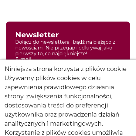
Newsletter
Dołącz do newslettera i bądź na bieżąco z
nowościami. Nie przegap i odkrywaj jako
pierwszy to, co najpiękniejsze!
E-mail
Niniejsza strona korzysta z plików cookie
Używamy plików cookies w celu
zapewnienia prawidłowego działania
strony, zwiększenia funkcjonalności,
Zapisz się
dostosowania treści do preferencji
Wyrażam zgodę na otrzymywanie
użytkownika oraz prowadzenia działań
*
newslettera
więcej
analitycznych i marketingowych.
Wyrażam zgodę na otrzymywanie drogą elektroniczną
Korzystanie z plików cookies umożliwia
informacji marketingowych (newslettera) od BARTEK