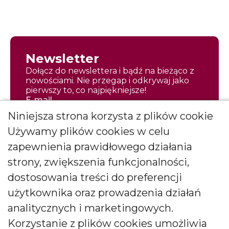
Newsletter
Dołącz do newslettera i bądź na bieżąco z
nowościami. Nie przegap i odkrywaj jako
pierwszy to, co najpiękniejsze!
E-mail
Niniejsza strona korzysta z plików cookie
Używamy plików cookies w celu
zapewnienia prawidłowego działania
strony, zwiększenia funkcjonalności,
Zapisz się
dostosowania treści do preferencji
Wyrażam zgodę na otrzymywanie
użytkownika oraz prowadzenia działań
*
newslettera
więcej
analitycznych i marketingowych.
Wyrażam zgodę na otrzymywanie drogą elektroniczną
Korzystanie z plików cookies umożliwia
informacji marketingowych (newslettera) od BARTEK