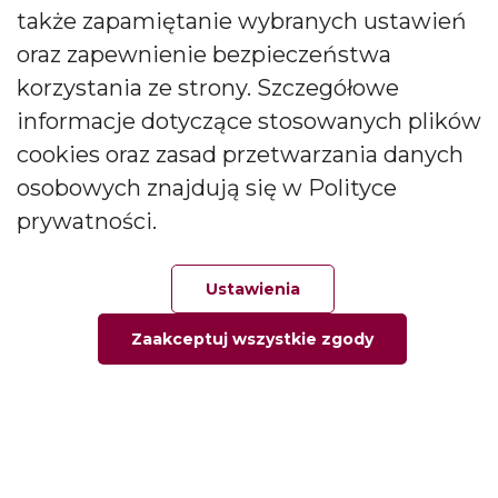
także zapamiętanie wybranych ustawień
CANDLES Małgorzata i Janusz Bryłkowscy Sp. Jawna na
podany przeze mnie adres e-mail. Zgoda ta może być
oraz zapewnienie bezpieczeństwa
wycofana w każdej chwili.
korzystania ze strony. Szczegółowe
informacje dotyczące stosowanych plików
cookies oraz zasad przetwarzania danych
osobowych znajdują się w Polityce
prywatności.
Polski producent świec zapachowych
Od kilkudziesięciu lat tworzymy świece, które zachwycają
Ustawienia
pokolenia. Jesteśmy liderem produkcji świec ozdobnych i
zapachowych oraz dyfuzorów.
Zaakceptuj wszystkie zgody
Główna
Ulubione
Zamówienie
Twoje konto
Social media