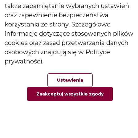
także zapamiętanie wybranych ustawień
CANDLES Małgorzata i Janusz Bryłkowscy Sp. Jawna na
podany przeze mnie adres e-mail. Zgoda ta może być
oraz zapewnienie bezpieczeństwa
wycofana w każdej chwili.
korzystania ze strony. Szczegółowe
informacje dotyczące stosowanych plików
cookies oraz zasad przetwarzania danych
osobowych znajdują się w Polityce
prywatności.
Polski producent świec zapachowych
Od kilkudziesięciu lat tworzymy świece, które zachwycają
Ustawienia
pokolenia. Jesteśmy liderem produkcji świec ozdobnych i
zapachowych oraz dyfuzorów.
Zaakceptuj wszystkie zgody
Główna
Ulubione
Zamówienie
Twoje konto
Social media