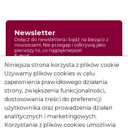
Newsletter
Dołącz do newslettera i bądź na bieżąco z
nowościami. Nie przegap i odkrywaj jako
pierwszy to, co najpiękniejsze!
E-mail
Niniejsza strona korzysta z plików cookie
Używamy plików cookies w celu
zapewnienia prawidłowego działania
strony, zwiększenia funkcjonalności,
Zapisz się
dostosowania treści do preferencji
Wyrażam zgodę na otrzymywanie
użytkownika oraz prowadzenia działań
*
newslettera
więcej
analitycznych i marketingowych.
Wyrażam zgodę na otrzymywanie drogą elektroniczną
Korzystanie z plików cookies umożliwia
informacji marketingowych (newslettera) od BARTEK