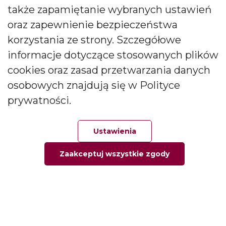
także zapamiętanie wybranych ustawień
CANDLES Małgorzata i Janusz Bryłkowscy Sp. Jawna na
podany przeze mnie adres e-mail. Zgoda ta może być
oraz zapewnienie bezpieczeństwa
wycofana w każdej chwili.
korzystania ze strony. Szczegółowe
informacje dotyczące stosowanych plików
cookies oraz zasad przetwarzania danych
osobowych znajdują się w Polityce
prywatności.
Polski producent świec zapachowych
Od kilkudziesięciu lat tworzymy świece, które zachwycają
Ustawienia
pokolenia. Jesteśmy liderem produkcji świec ozdobnych i
zapachowych oraz dyfuzorów.
Zaakceptuj wszystkie zgody
Główna
Ulubione
Zamówienie
Twoje konto
Social media