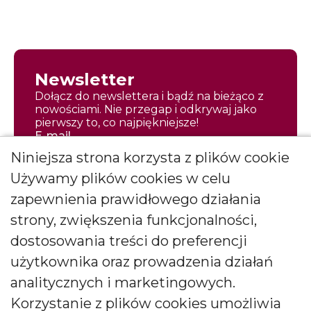
Newsletter
Dołącz do newslettera i bądź na bieżąco z
nowościami. Nie przegap i odkrywaj jako
pierwszy to, co najpiękniejsze!
E-mail
Niniejsza strona korzysta z plików cookie
Używamy plików cookies w celu
zapewnienia prawidłowego działania
strony, zwiększenia funkcjonalności,
Zapisz się
dostosowania treści do preferencji
Wyrażam zgodę na otrzymywanie
użytkownika oraz prowadzenia działań
*
newslettera
więcej
analitycznych i marketingowych.
Wyrażam zgodę na otrzymywanie drogą elektroniczną
Korzystanie z plików cookies umożliwia
informacji marketingowych (newslettera) od BARTEK