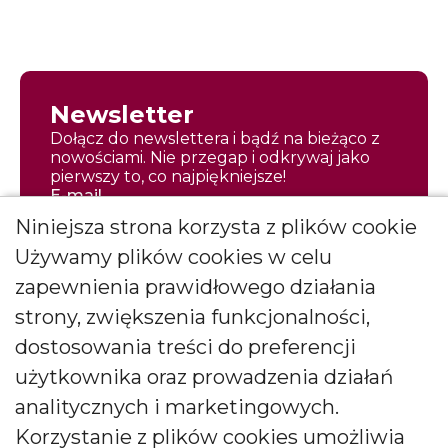
Newsletter
Dołącz do newslettera i bądź na bieżąco z
nowościami. Nie przegap i odkrywaj jako
pierwszy to, co najpiękniejsze!
E-mail
Niniejsza strona korzysta z plików cookie
Używamy plików cookies w celu
zapewnienia prawidłowego działania
strony, zwiększenia funkcjonalności,
Zapisz się
dostosowania treści do preferencji
Wyrażam zgodę na otrzymywanie
użytkownika oraz prowadzenia działań
*
newslettera
więcej
analitycznych i marketingowych.
Wyrażam zgodę na otrzymywanie drogą elektroniczną
Korzystanie z plików cookies umożliwia
informacji marketingowych (newslettera) od BARTEK