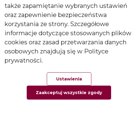
także zapamiętanie wybranych ustawień
CANDLES Małgorzata i Janusz Bryłkowscy Sp. Jawna na
podany przeze mnie adres e-mail. Zgoda ta może być
oraz zapewnienie bezpieczeństwa
wycofana w każdej chwili.
korzystania ze strony. Szczegółowe
informacje dotyczące stosowanych plików
cookies oraz zasad przetwarzania danych
osobowych znajdują się w Polityce
prywatności.
Polski producent świec zapachowych
Od kilkudziesięciu lat tworzymy świece, które zachwycają
Ustawienia
pokolenia. Jesteśmy liderem produkcji świec ozdobnych i
zapachowych oraz dyfuzorów.
Zaakceptuj wszystkie zgody
Główna
Ulubione
Zamówienie
Twoje konto
Social media