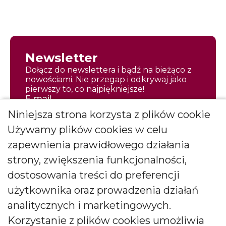
Newsletter
Dołącz do newslettera i bądź na bieżąco z
nowościami. Nie przegap i odkrywaj jako
pierwszy to, co najpiękniejsze!
E-mail
Niniejsza strona korzysta z plików cookie
Używamy plików cookies w celu
zapewnienia prawidłowego działania
strony, zwiększenia funkcjonalności,
Zapisz się
dostosowania treści do preferencji
Wyrażam zgodę na otrzymywanie
użytkownika oraz prowadzenia działań
*
newslettera
więcej
analitycznych i marketingowych.
Wyrażam zgodę na otrzymywanie drogą elektroniczną
Korzystanie z plików cookies umożliwia
informacji marketingowych (newslettera) od BARTEK