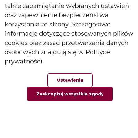
także zapamiętanie wybranych ustawień
CANDLES Małgorzata i Janusz Bryłkowscy Sp. Jawna na
podany przeze mnie adres e-mail. Zgoda ta może być
oraz zapewnienie bezpieczeństwa
wycofana w każdej chwili.
korzystania ze strony. Szczegółowe
informacje dotyczące stosowanych plików
cookies oraz zasad przetwarzania danych
osobowych znajdują się w Polityce
prywatności.
Polski producent świec zapachowych
Od kilkudziesięciu lat tworzymy świece, które zachwycają
Ustawienia
pokolenia. Jesteśmy liderem produkcji świec ozdobnych i
zapachowych oraz dyfuzorów.
Zaakceptuj wszystkie zgody
Główna
Ulubione
Zamówienie
Twoje konto
Social media