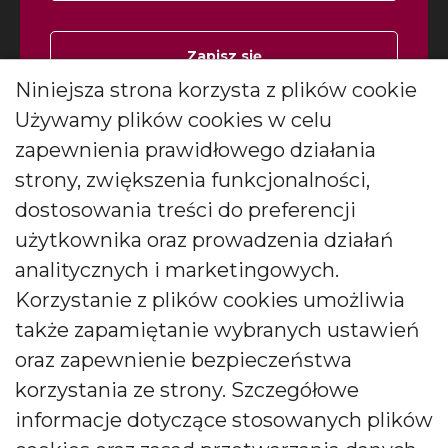
Zapisz się
Niniejsza strona korzysta z plików cookie
Wyrażam zgodę na otrzymywanie
Używamy plików cookies w celu
*
newslettera
więcej
zapewnienia prawidłowego działania
Wyrażam zgodę na otrzymywanie drogą elektroniczną
strony, zwiększenia funkcjonalności,
informacji marketingowych (newslettera) od BARTEK
CANDLES Małgorzata i Janusz Bryłkowscy Sp. Jawna na
dostosowania treści do preferencji
podany przeze mnie adres e-mail. Zgoda ta może być
użytkownika oraz prowadzenia działań
wycofana w każdej chwili.
analitycznych i marketingowych.
Korzystanie z plików cookies umożliwia
także zapamiętanie wybranych ustawień
oraz zapewnienie bezpieczeństwa
Polski producent świec zapachowych
korzystania ze strony. Szczegółowe
informacje dotyczące stosowanych plików
Od kilkudziesięciu lat tworzymy świece, które zachwycają