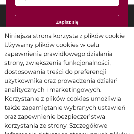
Zapisz się
Niniejsza strona korzysta z plików cookie
Wyrażam zgodę na otrzymywanie
*
newslettera
więcej
Używamy plików cookies w celu
zapewnienia prawidłowego działania
Wyrażam zgodę na otrzymywanie drogą elektroniczną
informacji marketingowych (newslettera) od BARTEK
strony, zwiększenia funkcjonalności,
CANDLES Małgorzata i Janusz Bryłkowscy Sp. Jawna na
dostosowania treści do preferencji
podany przeze mnie adres e-mail. Zgoda ta może być
wycofana w każdej chwili.
użytkownika oraz prowadzenia działań
analitycznych i marketingowych.
Korzystanie z plików cookies umożliwia
także zapamiętanie wybranych ustawień
oraz zapewnienie bezpieczeństwa
Polski producent świec zapachowych
korzystania ze strony. Szczegółowe