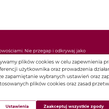
nowościami. Nie przegap i odkrywaj jako
Używamy plików cookies w celu zapewnienia pr
eferencji użytkownika oraz prowadzenia dział
Zapisz się
kże zapamiętanie wybranych ustawień oraz za
stosowanych plików cookies oraz zasad przet
*
więcej
arketingowych (newslettera) od BARTEK CANDLES Małgorzata i
goda ta może być wycofana w każdej chwili.
Ustawienia
Zaakceptuj wszystkie zgody