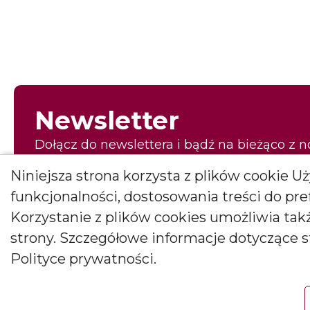
Newsletter
Dołącz do newslettera i bądź na bieżąco z 
pierwszy to, co najpiękniejsze!
Niniejsza strona korzysta z plików cookie 
E-mail
funkcjonalności, dostosowania treści do pr
Korzystanie z plików cookies umożliwia ta
strony. Szczegółowe informacje dotyczące 
Wyrażam zgodę na otrzymywanie newslettera
Polityce prywatności.
Wyrażam zgodę na otrzymywanie drogą elektroniczną informacji m
Janusz Bryłkowscy Sp. Jawna na podany przeze mnie adres e-mail. Z