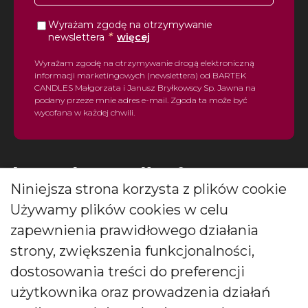
Wyrażam zgodę na otrzymywanie
*
newslettera
więcej
Wyrażam zgodę na otrzymywanie drogą elektroniczną
informacji marketingowych (newslettera) od BARTEK
CANDLES Małgorzata i Janusz Bryłkowscy Sp. Jawna na
podany przeze mnie adres e-mail. Zgoda ta może być
wycofana w każdej chwili.
Niniejsza strona korzysta z plików cookie
Używamy plików cookies w celu
Polski producent świec zapachowych
zapewnienia prawidłowego działania
strony, zwiększenia funkcjonalności,
Od kilkudziesięciu lat tworzymy świece, które zachwycają
pokolenia. Jesteśmy liderem produkcji świec ozdobnych i
dostosowania treści do preferencji
zapachowych oraz dyfuzorów.
użytkownika oraz prowadzenia działań