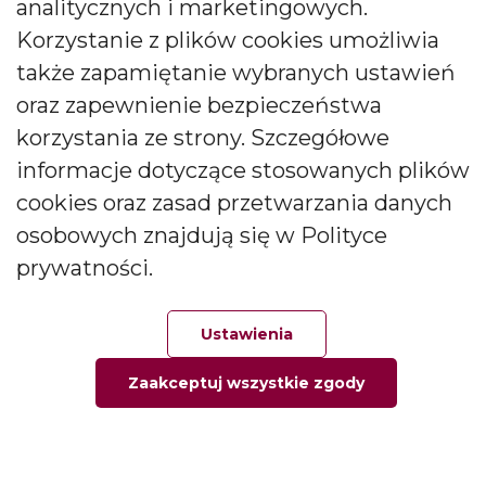
analitycznych i marketingowych.
Social media
Korzystanie z plików cookies umożliwia
także zapamiętanie wybranych ustawień
oraz zapewnienie bezpieczeństwa
korzystania ze strony. Szczegółowe
Informacje
informacje dotyczące stosowanych plików
Informacja o firmie
cookies oraz zasad przetwarzania danych
Kontakt
osobowych znajdują się w Polityce
Pytania i odpowiedzi
prywatności.
Polityka prywatności
Moje konto
Ustawienia
Zaakceptuj wszystkie zgody
Moje zamówienia
Główna
Ulubione
Zamówienie
Twoje konto
Moje adresy
Moje informacje osobiste