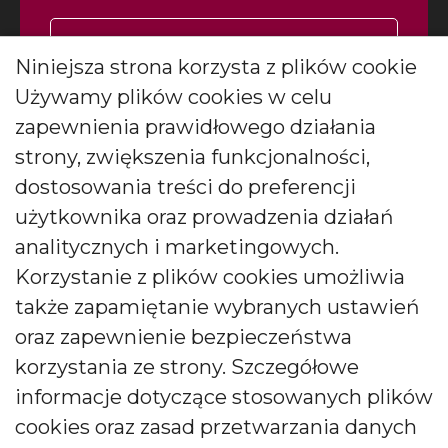
Zapisz się
Niniejsza strona korzysta z plików cookie
Używamy plików cookies w celu
Wyrażam zgodę na otrzymywanie
*
newslettera
więcej
zapewnienia prawidłowego działania
Wyrażam zgodę na otrzymywanie drogą elektroniczną
strony, zwiększenia funkcjonalności,
informacji marketingowych (newslettera) od BARTEK
dostosowania treści do preferencji
CANDLES Małgorzata i Janusz Bryłkowscy Sp. Jawna na
podany przeze mnie adres e-mail. Zgoda ta może być
użytkownika oraz prowadzenia działań
wycofana w każdej chwili.
analitycznych i marketingowych.
Korzystanie z plików cookies umożliwia
także zapamiętanie wybranych ustawień
oraz zapewnienie bezpieczeństwa
korzystania ze strony. Szczegółowe
Polski producent świec zapachowych
informacje dotyczące stosowanych plików
cookies oraz zasad przetwarzania danych
Od kilkudziesięciu lat tworzymy świece, które zachwycają
pokolenia. Jesteśmy liderem produkcji świec ozdobnych i