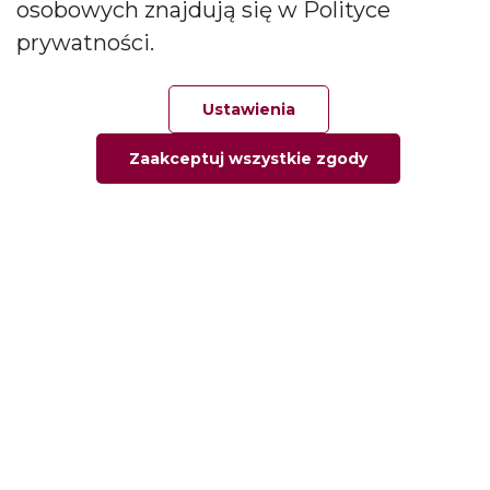
osobowych znajdują się w Polityce
zapachowych oraz dyfuzorów.
prywatności.
Social media
Ustawienia
Zaakceptuj wszystkie zgody
Główna
Ulubione
Zamówienie
Twoje konto
Informacje
Informacja o firmie
Kontakt
Pytania i odpowiedzi
Polityka prywatności
Moje konto
Moje zamówienia
Moje adresy