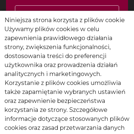
Zapisz się
Niniejsza strona korzysta z plików cookie
Używamy plików cookies w celu
Wyrażam zgodę na otrzymywanie
*
newslettera
więcej
zapewnienia prawidłowego działania
Wyrażam zgodę na otrzymywanie drogą elektroniczną
strony, zwiększenia funkcjonalności,
informacji marketingowych (newslettera) od BARTEK
dostosowania treści do preferencji
CANDLES Małgorzata i Janusz Bryłkowscy Sp. Jawna na
podany przeze mnie adres e-mail. Zgoda ta może być
użytkownika oraz prowadzenia działań
wycofana w każdej chwili.
analitycznych i marketingowych.
Korzystanie z plików cookies umożliwia
także zapamiętanie wybranych ustawień
oraz zapewnienie bezpieczeństwa
korzystania ze strony. Szczegółowe
Polski producent świec zapachowych
informacje dotyczące stosowanych plików
cookies oraz zasad przetwarzania danych
Od kilkudziesięciu lat tworzymy świece, które zachwycają
pokolenia. Jesteśmy liderem produkcji świec ozdobnych i