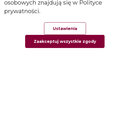
osobowych znajdują się w Polityce
zapachowych oraz dyfuzorów.
prywatności.
Social media
Ustawienia
Zaakceptuj wszystkie zgody
Główna
Ulubione
Zamówienie
Twoje konto
Informacje
Informacja o firmie
Kontakt
Pytania i odpowiedzi
Polityka prywatności
Moje konto
Moje zamówienia
Moje adresy