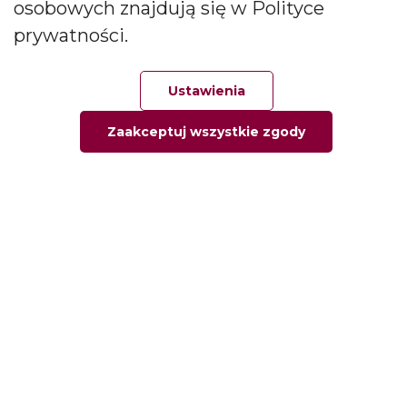
osobowych znajdują się w Polityce
zapachowych oraz dyfuzorów.
prywatności.
Social media
Ustawienia
Zaakceptuj wszystkie zgody
Główna
Ulubione
Zamówienie
Twoje konto
Informacje
Informacja o firmie
Kontakt
Pytania i odpowiedzi
Polityka prywatności
Moje konto
Moje zamówienia
Moje adresy