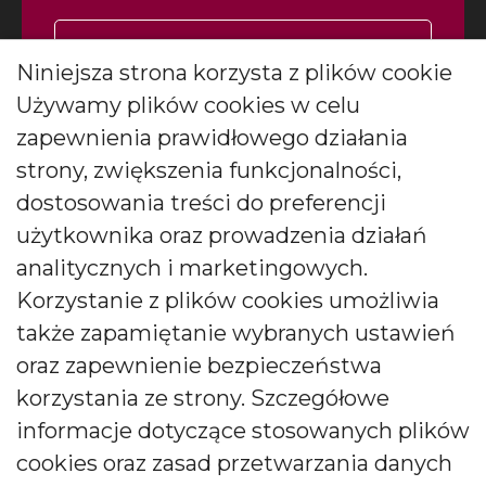
Zapisz się
Niniejsza strona korzysta z plików cookie
Używamy plików cookies w celu
Wyrażam zgodę na otrzymywanie
*
newslettera
więcej
zapewnienia prawidłowego działania
Wyrażam zgodę na otrzymywanie drogą elektroniczną
strony, zwiększenia funkcjonalności,
informacji marketingowych (newslettera) od BARTEK
dostosowania treści do preferencji
CANDLES Małgorzata i Janusz Bryłkowscy Sp. Jawna na
podany przeze mnie adres e-mail. Zgoda ta może być
użytkownika oraz prowadzenia działań
wycofana w każdej chwili.
analitycznych i marketingowych.
Korzystanie z plików cookies umożliwia
także zapamiętanie wybranych ustawień
oraz zapewnienie bezpieczeństwa
korzystania ze strony. Szczegółowe
Polski producent świec zapachowych
informacje dotyczące stosowanych plików
cookies oraz zasad przetwarzania danych
Od kilkudziesięciu lat tworzymy świece, które zachwycają
pokolenia. Jesteśmy liderem produkcji świec ozdobnych i