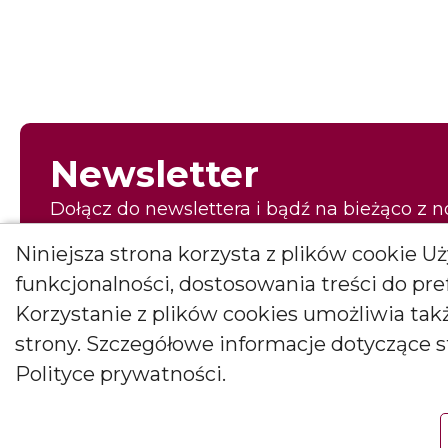
Newsletter
Dołącz do newslettera i bądź na bieżąco z 
pierwszy to, co najpiękniejsze!
Niniejsza strona korzysta z plików cookie 
E-mail
funkcjonalności, dostosowania treści do pr
Korzystanie z plików cookies umożliwia ta
strony. Szczegółowe informacje dotyczące 
Wyrażam zgodę na otrzymywanie newslettera
Polityce prywatności.
Wyrażam zgodę na otrzymywanie drogą elektroniczną informacji m
Janusz Bryłkowscy Sp. Jawna na podany przeze mnie adres e-mail. Z