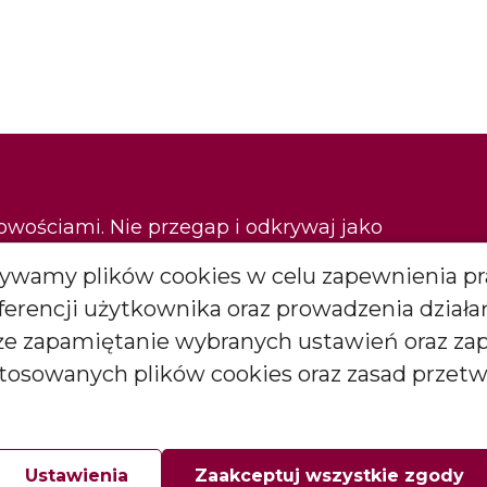
nowościami. Nie przegap i odkrywaj jako
Używamy plików cookies w celu zapewnienia pr
eferencji użytkownika oraz prowadzenia dział
Zapisz się
kże zapamiętanie wybranych ustawień oraz za
stosowanych plików cookies oraz zasad przet
*
więcej
arketingowych (newslettera) od BARTEK CANDLES Małgorzata i
goda ta może być wycofana w każdej chwili.
Ustawienia
Zaakceptuj wszystkie zgody