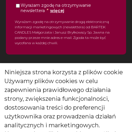
Wyrażam zgodę na otrzymywanie
*
newslettera
więcej
Wyrażam zgodę na otrzymywanie drogą elektroniczną
informacji marketingowych (newslettera) od BARTEK
CANDLES Małgorzata i Janusz Bryłkowscy Sp. Jawna na
podany przeze mnie adres e-mail. Zgoda ta może być
wycofana w każdej chwili.
Niniejsza strona korzysta z plików cookie
Używamy plików cookies w celu
Polski producent świec zapachowych
zapewnienia prawidłowego działania
strony, zwiększenia funkcjonalności,
Od kilkudziesięciu lat tworzymy świece, które zachwycają
dostosowania treści do preferencji
pokolenia. Jesteśmy liderem produkcji świec ozdobnych i
zapachowych oraz dyfuzorów.
użytkownika oraz prowadzenia działań
analitycznych i marketingowych.
Social media