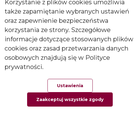
Korzystanie z plików cookies umożliwia
także zapamiętanie wybranych ustawień
oraz zapewnienie bezpieczeństwa
korzystania ze strony. Szczegółowe
Informacje
informacje dotyczące stosowanych plików
cookies oraz zasad przetwarzania danych
Informacja o firmie
osobowych znajdują się w Polityce
Kontakt
Pytania i odpowiedzi
prywatności.
Polityka prywatności
Ustawienia
Moje konto
Zaakceptuj wszystkie zgody
Główna
Ulubione
Zamówienie
Twoje konto
Moje zamówienia
Moje adresy
Moje informacje osobiste
Kontakt