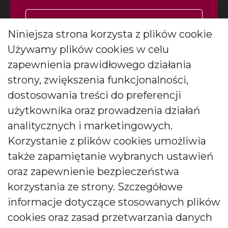
Zapisz się
Niniejsza strona korzysta z plików cookie
Używamy plików cookies w celu
Wyrażam zgodę na otrzymywanie
*
newslettera
więcej
zapewnienia prawidłowego działania
Wyrażam zgodę na otrzymywanie drogą elektroniczną
strony, zwiększenia funkcjonalności,
informacji marketingowych (newslettera) od BARTEK
dostosowania treści do preferencji
CANDLES Małgorzata i Janusz Bryłkowscy Sp. Jawna na
podany przeze mnie adres e-mail. Zgoda ta może być
użytkownika oraz prowadzenia działań
wycofana w każdej chwili.
analitycznych i marketingowych.
Korzystanie z plików cookies umożliwia
także zapamiętanie wybranych ustawień
oraz zapewnienie bezpieczeństwa
korzystania ze strony. Szczegółowe
Polski producent świec zapachowych
informacje dotyczące stosowanych plików
cookies oraz zasad przetwarzania danych
Od kilkudziesięciu lat tworzymy świece, które zachwycają
pokolenia. Jesteśmy liderem produkcji świec ozdobnych i