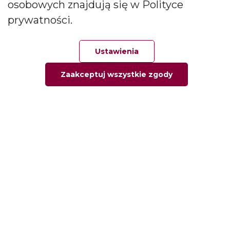
osobowych znajdują się w Polityce
zapachowych oraz dyfuzorów.
prywatności.
Social media
Ustawienia
Zaakceptuj wszystkie zgody
Główna
Ulubione
Zamówienie
Twoje konto
Informacje
Informacja o firmie
Kontakt
Pytania i odpowiedzi
Polityka prywatności
Moje konto
Moje zamówienia
Moje adresy