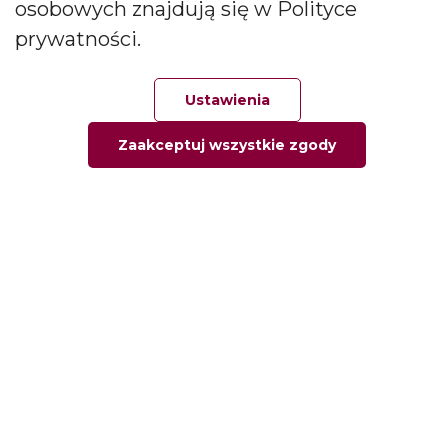
osobowych znajdują się w Polityce
zapachowych oraz dyfuzorów.
prywatności.
Social media
Ustawienia
Zaakceptuj wszystkie zgody
Główna
Ulubione
Zamówienie
Twoje konto
Informacje
Informacja o firmie
Kontakt
Pytania i odpowiedzi
Polityka prywatności
Moje konto
Moje zamówienia
Moje adresy