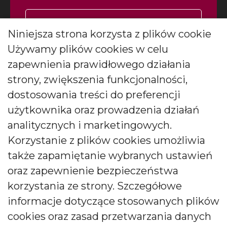
Zapisz się
Niniejsza strona korzysta z plików cookie
Używamy plików cookies w celu
Wyrażam zgodę na otrzymywanie
*
newslettera
więcej
zapewnienia prawidłowego działania
Wyrażam zgodę na otrzymywanie drogą elektroniczną
strony, zwiększenia funkcjonalności,
informacji marketingowych (newslettera) od BARTEK
dostosowania treści do preferencji
CANDLES Małgorzata i Janusz Bryłkowscy Sp. Jawna na
podany przeze mnie adres e-mail. Zgoda ta może być
użytkownika oraz prowadzenia działań
wycofana w każdej chwili.
analitycznych i marketingowych.
Korzystanie z plików cookies umożliwia
także zapamiętanie wybranych ustawień
oraz zapewnienie bezpieczeństwa
korzystania ze strony. Szczegółowe
Polski producent świec zapachowych
informacje dotyczące stosowanych plików
cookies oraz zasad przetwarzania danych
Od kilkudziesięciu lat tworzymy świece, które zachwycają
pokolenia. Jesteśmy liderem produkcji świec ozdobnych i