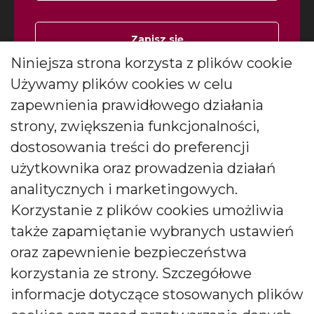
Zapisz się
Niniejsza strona korzysta z plików cookie
Wyrażam zgodę na otrzymywanie
Używamy plików cookies w celu
*
newslettera
więcej
zapewnienia prawidłowego działania
Wyrażam zgodę na otrzymywanie drogą elektroniczną
strony, zwiększenia funkcjonalności,
informacji marketingowych (newslettera) od BARTEK
CANDLES Małgorzata i Janusz Bryłkowscy Sp. Jawna na
dostosowania treści do preferencji
podany przeze mnie adres e-mail. Zgoda ta może być
użytkownika oraz prowadzenia działań
wycofana w każdej chwili.
analitycznych i marketingowych.
Korzystanie z plików cookies umożliwia
także zapamiętanie wybranych ustawień
oraz zapewnienie bezpieczeństwa
Polski producent świec zapachowych
korzystania ze strony. Szczegółowe
informacje dotyczące stosowanych plików
Od kilkudziesięciu lat tworzymy świece, które zachwycają