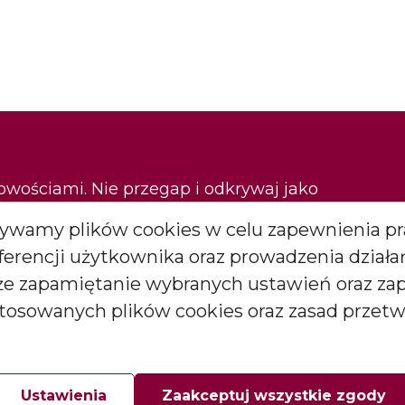
nowościami. Nie przegap i odkrywaj jako
Używamy plików cookies w celu zapewnienia pr
eferencji użytkownika oraz prowadzenia dział
Zapisz się
kże zapamiętanie wybranych ustawień oraz za
stosowanych plików cookies oraz zasad przet
*
więcej
arketingowych (newslettera) od BARTEK CANDLES Małgorzata i
goda ta może być wycofana w każdej chwili.
Ustawienia
Zaakceptuj wszystkie zgody