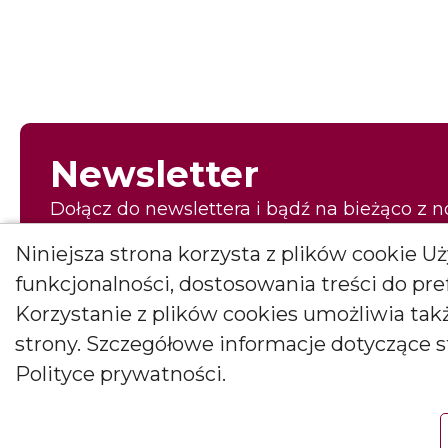
Newsletter
Dołącz do newslettera i bądź na bieżąco z 
pierwszy to, co najpiękniejsze!
Niniejsza strona korzysta z plików cookie 
E-mail
funkcjonalności, dostosowania treści do pr
Korzystanie z plików cookies umożliwia ta
strony. Szczegółowe informacje dotyczące 
Wyrażam zgodę na otrzymywanie newslettera
Polityce prywatności.
Wyrażam zgodę na otrzymywanie drogą elektroniczną informacji m
Janusz Bryłkowscy Sp. Jawna na podany przeze mnie adres e-mail. Z