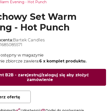
Warm Evening - Hot Punch
chowy Set Warm
ng - Hot Punch
centa:
Bartek Candles
1685085571
dostępny w magazynie
e zbiorcze zawiera:
6 x komplet produktu.
nt B2B - zarejestruj/zaloguj się aby złożyć
zamówienie
erz ofertę
lubionych
Udostępnij
Dodaj do porównania