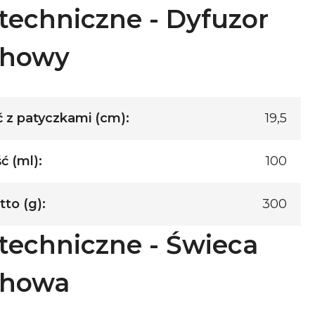
techniczne - Dyfuzor
chowy
 z patyczkami (cm):
19,5
 (ml):
100
to (g):
300
techniczne - Świeca
chowa