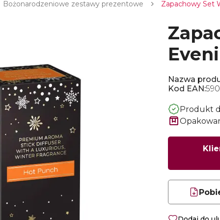
Bożonarodzeniowe zestawy prezentowe
Zapachowy Set 
Zapa
Eveni
Nazwa produ
Kod EAN:
590
Produkt 
Opakowani
Klie
Pobi
Dodaj do u