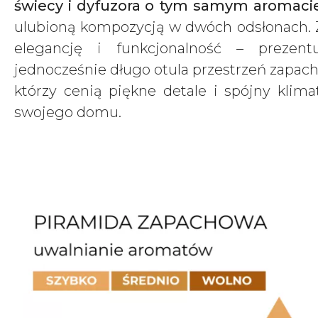
świecy i dyfuzora o tym samym aromaci
ulubioną kompozycją w dwóch odsłonach. 
elegancję i funkcjonalność – prezent
jednocześnie długo otula przestrzeń zapach
którzy cenią piękne detale i spójny kli
swojego domu.