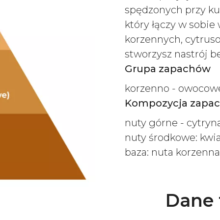
spędzonych przy ku
który łączy w sobi
korzennych, cytruso
stworzysz nastrój b
Grupa zapachów
korzenno - owocowe
Kompozycja zapa
nuty górne - cytryn
nuty środkowe: kwi
baza: nuta korzenn
Dane 