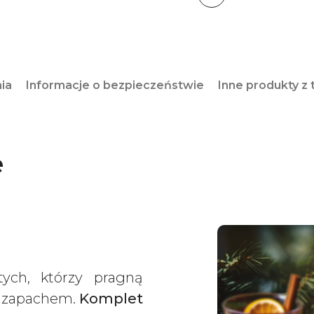
nia
Informacje o bezpieczeństwie
Inne produkty z t
e
tych, którzy pragną
m zapachem.
Komplet