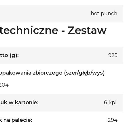
hot punch
techniczne - Zestaw
to (g):
925
pakowania zbiorczego (szer/głęb/wys)
204
tuk w kartonie:
6 kpl.
k na palecie:
294