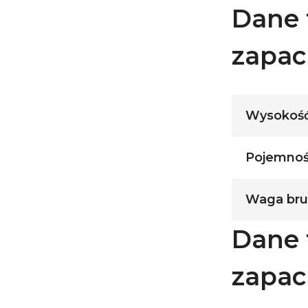
Dane 
zapa
Wysokość
Pojemność
Waga brut
Dane 
zapa