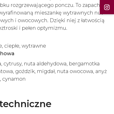
bku rozgrzewającego ponczu. To zapach,
e wyrafinowaną mieszankę wytrawnych nut
wych i owocowych. Dzięki niej z łatwością
eztroski i pełen optymizmu.
, ciepłe, wytrawne
chowa
a, cytrusy, nuta aldehydowa, bergamotka
atowa, goździk, migdał, nuta owocowa, anyż
a, cynamon
techniczne