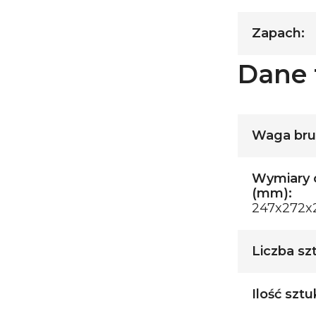
Zapach:
Dane 
Waga brut
Wymiary o
(mm):
247x272x
Liczba sz
Ilość sztu