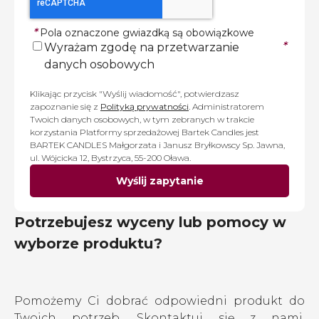
*
Pola oznaczone gwiazdką są obowiązkowe
*
Wyrażam zgodę na przetwarzanie
danych osobowych
Klikając przycisk "Wyślij wiadomość", potwierdzasz
zapoznanie się z
Polityką prywatności
. Administratorem
Twoich danych osobowych, w tym zebranych w trakcie
korzystania Platformy sprzedażowej Bartek Candles jest
BARTEK CANDLES Małgorzata i Janusz Bryłkowscy Sp. Jawna,
ul. Wójcicka 12, Bystrzyca, 55-200 Oława.
Wyślij zapytanie
Potrzebujesz wyceny lub pomocy w
wyborze produktu?
Pomożemy Ci dobrać odpowiedni produkt do
Twoich potrzeb. Skontaktuj się z nami.