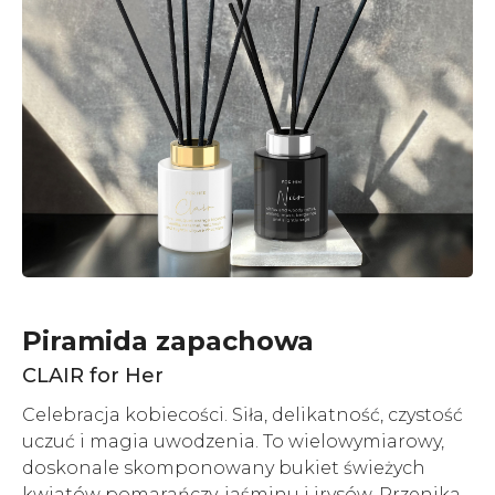
Piramida zapachowa
CLAIR for Her
Celebracja kobiecości. Siła, delikatność, czystość
uczuć i magia uwodzenia. To wielowymiarowy,
doskonale skomponowany bukiet świeżych
kwiatów pomarańczy, jaśminu i irysów. Przenika