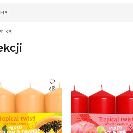
6 MB)
.91 KB)
ekcji