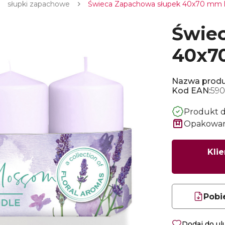
słupki zapachowe
Świeca Zapachowa słupek 40x70 mm l
Świe
40x7
Nazwa produ
Kod EAN:
590
Produkt 
Opakowani
Klie
Pobi
Dodaj do u