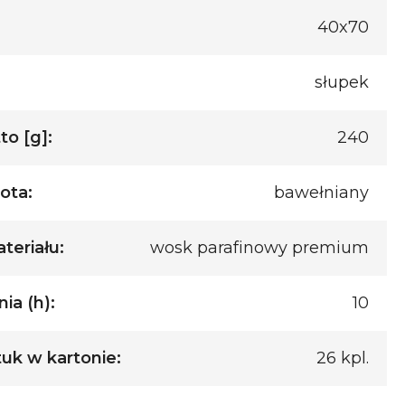
40x70
słupek
o [g]:
240
ota:
bawełniany
teriału:
wosk parafinowy premium
ia (h):
10
tuk w kartonie:
26 kpl.