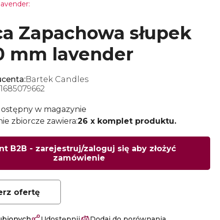
avender:
ca Zapachowa słupek
0 mm lavender
centa:
Bartek Candles
1685079662
dostępny w magazynie
e zbiorcze zawiera:
26 x komplet produktu.
nt B2B - zarejestruj/zaloguj się aby złożyć
zamówienie
erz ofertę
lubionych
Udostępnij
Dodaj do porównania