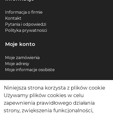
Informacja o firmie
Kontakt
Pytania i odpowiedzi
Polityka prywatności
Moje konto
Moje zamówienia
Moje adresy
Moje informacje osobiste
Kontakt
Niniejsza strona korzysta z plików cookie
Używamy plików cookies w celu
ul. Wójcicka 12, 55-200 Bystrzyca, Polska
zapewnienia prawidłowego działania
Zadzwoń do nas pod numer:
strony, zwiększenia funkcjonalności,