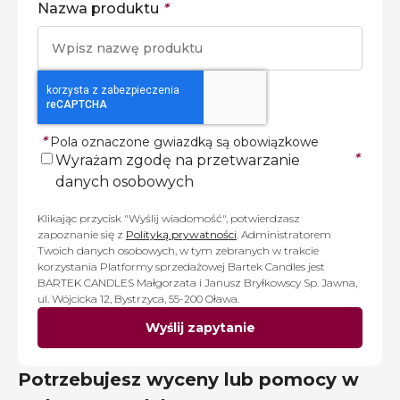
Nazwa produktu
*
*
Pola oznaczone gwiazdką są obowiązkowe
*
Wyrażam zgodę na przetwarzanie
danych osobowych
Klikając przycisk "Wyślij wiadomość", potwierdzasz
zapoznanie się z
Polityką prywatności
. Administratorem
Twoich danych osobowych, w tym zebranych w trakcie
korzystania Platformy sprzedażowej Bartek Candles jest
BARTEK CANDLES Małgorzata i Janusz Bryłkowscy Sp. Jawna,
ul. Wójcicka 12, Bystrzyca, 55-200 Oława.
Wyślij zapytanie
Potrzebujesz wyceny lub pomocy w