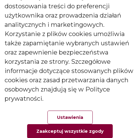
0048 71 313 91 91
dostosowania treści do preferencji
użytkownika oraz prowadzenia działań
biuro@bartek-candles.com
analitycznych i marketingowych.
Korzystanie z plików cookies umożliwia
także zapamiętanie wybranych ustawień
oraz zapewnienie bezpieczeństwa
korzystania ze strony. Szczegółowe
Copyright © 2026 Producent świec i dyfuzorów Bartek
informacje dotyczące stosowanych plików
Candles. All rights reserved.
cookies oraz zasad przetwarzania danych
osobowych znajdują się w Polityce
prywatności.
Ustawienia
Zaakceptuj wszystkie zgody
Główna
Ulubione
Zamówienie
Twoje konto