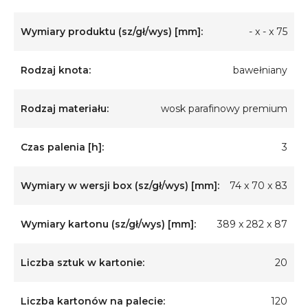
Wymiary produktu (sz/gł/wys) [mm]:
- x - x 75
Rodzaj knota:
bawełniany
Rodzaj materiału:
wosk parafinowy premium
Czas palenia [h]:
3
Wymiary w wersji box (sz/gł/wys) [mm]:
74 x 70 x 83
Wymiary kartonu (sz/gł/wys) [mm]:
389 x 282 x 87
Liczba sztuk w kartonie:
20
Liczba kartonów na palecie:
120