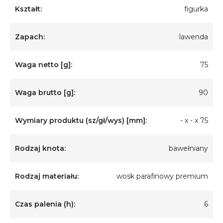
Kształt:
figurka
Zapach:
lawenda
Waga netto [g]:
75
Waga brutto [g]:
90
Wymiary produktu (sz/gł/wys) [mm]:
- x - x 75
Rodzaj knota:
bawełniany
Rodzaj materiału:
wosk parafinowy premium
Czas palenia (h):
6