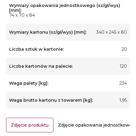
Wymiary opakowania jednostkowego (sz/gł/wys)
[mm]:
74 x 70 x 84
Wymiary kartonu (sz/gł/wys) [mm]:
340 x 245 x 80
Liczba sztuk w kartonie:
20
Liczba kartonów na palecie:
120
Waga palety [kg]:
234
Waga brutto kartonu z towarem [kg]:
1,95
Zdjęcie produktu
Zdjęcie opakowania jednostkoweg