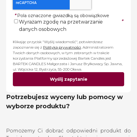
*
Pola oznaczone gwiazdką są obowiązkowe
*
Wyrażam zgodę na przetwarzanie
danych osobowych
Klikając przycisk "Wyślij wiadomość", potwierdzasz
zapoznanie się z
Polityką prywatności
. Administratorem
Twoich danych osobowych, w tym zebranych w trakcie
korzystania Platformy sprzedażowej Bartek Candles jest
BARTEK CANDLES Małgorzata i Janusz Bryłkowscy Sp. Jawna,
ul. Wójcicka 12, Bystrzyca, 55-200 Oława.
Wyślij zapytanie
Potrzebujesz wyceny lub pomocy w
wyborze produktu?
Pomożemy Ci dobrać odpowiedni produkt do