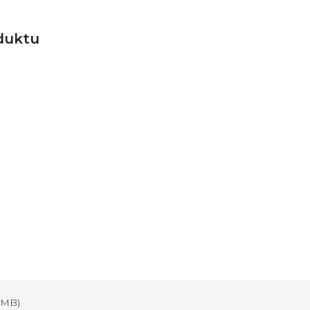
duktu
6 MB)