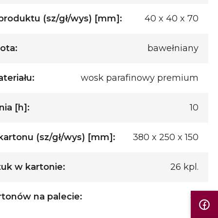
roduktu (sz/gł/wys) [mm]:
40 x 40 x 70
ota:
bawełniany
teriału:
wosk parafinowy premium
ia [h]:
10
artonu (sz/gł/wys) [mm]:
380 x 250 x 150
tuk w kartonie:
26 kpl.
rtonów na palecie:
81