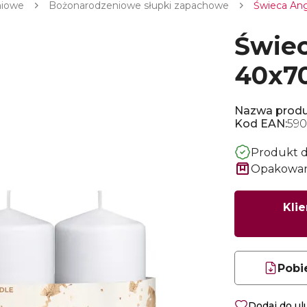
niowe
Bożonarodzeniowe słupki zapachowe
Świeca An
Świec
40x7
Nazwa produ
Kod EAN:
590
Produkt 
Opakowani
Klie
Pobi
Dodaj do u