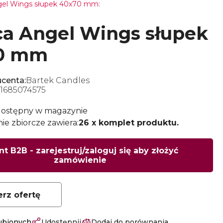
gel Wings słupek 40x70 mm:
a Angel Wings słupek
0 mm
centa:
Bartek Candles
1685074575
dostępny w magazynie
e zbiorcze zawiera:
26 x komplet produktu.
nt B2B - zarejestruj/zaloguj się aby złożyć
zamówienie
erz ofertę
lubionych
Udostępnij
Dodaj do porównania