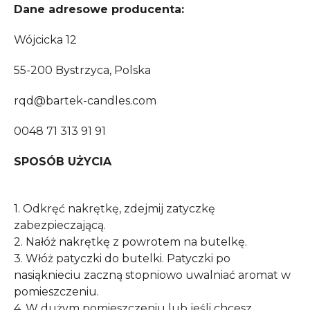
Dane adresowe producenta:
Wójcicka 12
55-200 Bystrzyca, Polska
rqd@bartek-candles.com
0048 71 313 91 91
SPOSÓB UŻYCIA
1. Odkręć nakrętkę, zdejmij zatyczkę
zabezpieczającą.
2. Nałóż nakrętkę z powrotem na butelkę.
3. Włóż patyczki do butelki. Patyczki po
nasiąknieciu zaczną stopniowo uwalniać aromat w
pomieszczeniu.
4. W dużym pomieszczeniu lub jeśli chcesz