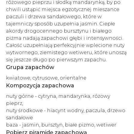
różowego pieprzu i słodką mandarynką, by po
chwili ustąpić miejsca egzotycznej mieszance
paczuli i drzewa sandałowego, które w
tajemniczy sposób uzupełnia jaśmin. Ciepłe
akordy drogocennego bursztynu i białego
piżma nadają zapachowi głębi i intensywności.
Całość uzupełniają perfekcyjnie wplecione nuty
wytwornego, ziemistego wetiweru, które unoszą
się jeszcze długo po pierwszym zapachu.
Grupa zapachów
kwiatowe, cytrusowe, orientalne
Kompozycja zapachowa
nuty górne - cytryna, mandarynka, różowy
pieprz,
nuty środkowe - hiacynt wodny, paczula, drzewo
sandałowe
baza - jaśmin, bursztyn, białe piżmo, wetiwer
Pobierz piramidę zapachową