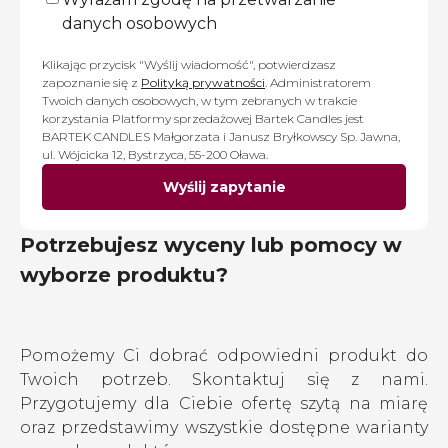
danych osobowych
Klikając przycisk "Wyślij wiadomość", potwierdzasz
zapoznanie się z
Polityką prywatności
. Administratorem
Twoich danych osobowych, w tym zebranych w trakcie
korzystania Platformy sprzedażowej Bartek Candles jest
BARTEK CANDLES Małgorzata i Janusz Bryłkowscy Sp. Jawna,
ul. Wójcicka 12, Bystrzyca, 55-200 Oława.
Wyślij zapytanie
Potrzebujesz wyceny lub pomocy w
wyborze produktu?
Pomożemy Ci dobrać odpowiedni produkt do
Twoich potrzeb. Skontaktuj się z nami.
Przygotujemy dla Ciebie ofertę szytą na miarę
oraz przedstawimy wszystkie dostępne warianty