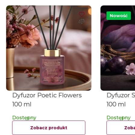
Nowość
Dyfuzor Poetic Flowers
Dyfuzor 
100 ml
100 ml
Dostępny
Dostępny
Zobacz produkt
Zoba