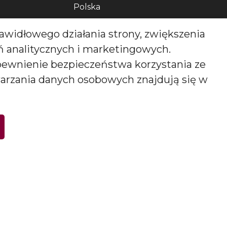
Polska
Zadzwoń do nas pod numer:
awidłowego działania strony, zwiększenia
0048 71 313 91 91
ań analitycznych i marketingowych.
pewnienie bezpieczeństwa korzystania ze
biuro@bartek-candles.com
warzania danych osobowych znajdują się w