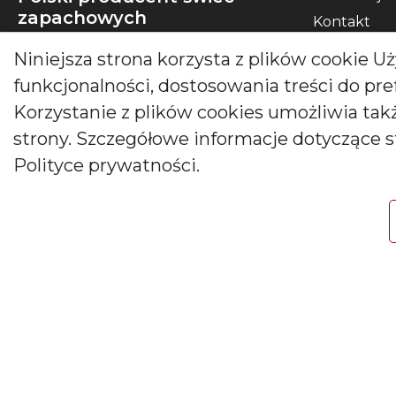
zapachowych
Kontakt
Pytania i o
Niniejsza strona korzysta z plików cookie 
Od kilkudziesięciu lat tworzymy świece,
Polityka pr
które zachwycają pokolenia. Jesteśmy
funkcjonalności, dostosowania treści do pr
liderem produkcji świec ozdobnych i
Korzystanie z plików cookies umożliwia ta
zapachowych oraz dyfuzorów.
strony. Szczegółowe informacje dotyczące 
Polityce prywatności.
Social media
Copyright © 2026 Producent świec i dyfuzorów Bartek Candles.