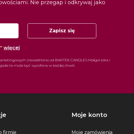
nowościami. Nie przegap i odkrywaj jako
Zapisz się
*
więcej
arketingowych (newslettera) od BARTEK CANDLES Małgorzata i
goda ta może być wycofana w każdej chwili.
je
Moje konto
 firmie
Moje zamówienia