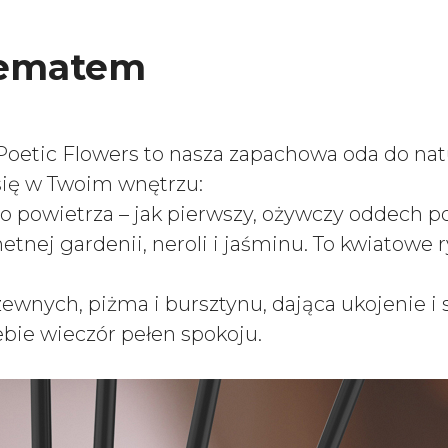
poematem
oetic Flowers to nasza zapachowa oda do nat
 się w Twoim wnętrzu:
go powietrza – jak pierwszy, ożywczy oddech p
etnej gardenii, neroli i jaśminu. To kwiatowe 
ewnych, piżma i bursztynu, dająca ukojenie i 
ebie wieczór pełen spokoju.